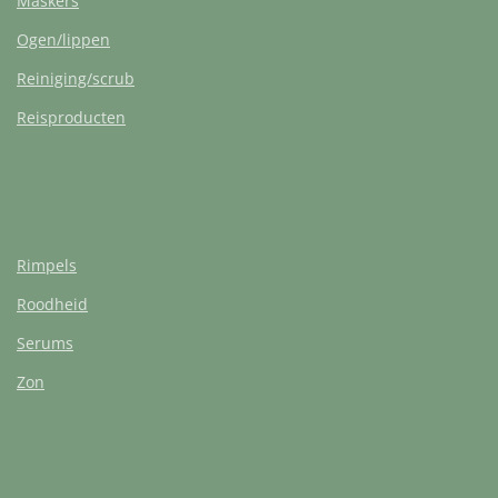
Maskers
Ogen/lippen
Reiniging/scrub
Reisproducten
Rimpels
Roodheid
Serums
Zon