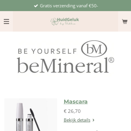
Gratis verzending vanaf €50-
Ga
direct
naar
de
hoofdinhoud
Mascara
€ 26,70
Bekijk details