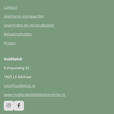
Contact
Algemene voorwaarden
Levertijden en verzendkosten
Betaalmethoden
Privacy
HuidGeluk
Kompasweg 82
1825 LX Alkmaar
info@huidgeluk.nl
www.huidpraktijkdebbiehendriks.nl
I
F
n
a