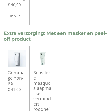
€ 40,00
In winkelwagen
Extra verzorging: Met een masker en peel-
off product
Gomma
Sensitiv
ge Yon-
e
Ka
masque
slaapma
€ 41,00
sker
vermind
ert
roodhei