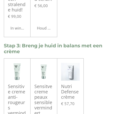
stralend
€ 56,00
e huid!
€ 99,00
In winkelwagen
Houd mij op de hoogte
Stap 3: Breng je huid in balans met een
crème
Sensitiv
Sensitve
Nutri
e creme
creme
Defense
anti-
peaux
crème
rougeur
sensible
€ 57,70
s
vermind
vermind
ert