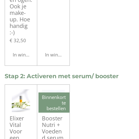
Ook je
make-
up. Hoe
handig
:-)
€ 32,50
In winkelwagen
In winkelwagen
Stap 2: Activeren met serum/ booster
Binnenkort
te
bestellen
Elixer
Booster
Vital
Nutri +
Voor
Voeden
een
d serum