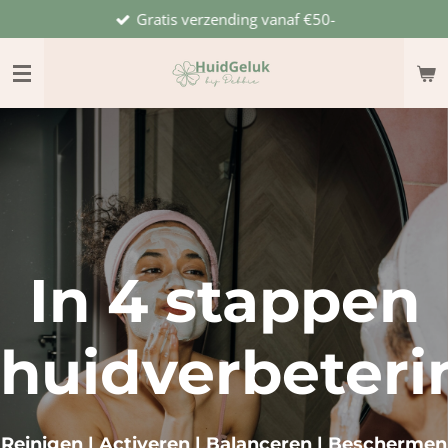
Gratis verzending vanaf €50-
Ga
direct
naar
de
hoofdinhoud
In 4 stappen
huidverbeteri
Reinigen | Activeren | Balanceren | Beschermen