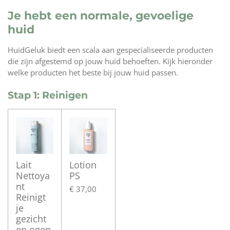
Je hebt een normale, gevoelige
huid
HuidGeluk biedt een scala aan gespecialiseerde producten
die zijn afgestemd op jouw huid behoeften. Kijk hieronder
welke producten het beste bij jouw huid passen.
Stap 1: Reinigen
Lait
Lotion
Nettoya
PS
nt
€ 37,00
Reinigt
je
gezicht
en ogen.