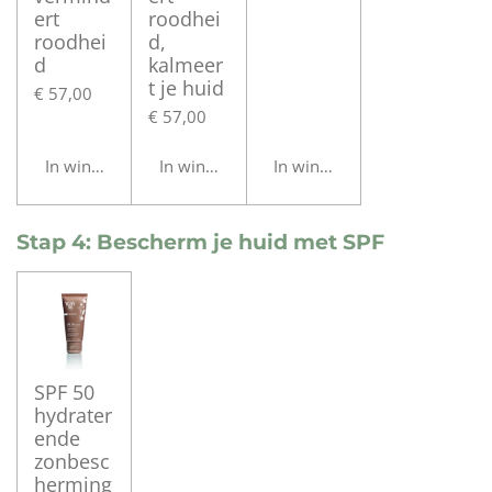
ert
roodhei
roodhei
d,
d
kalmeer
t je huid
€ 57,00
€ 57,00
In winkelwagen
In winkelwagen
In winkelwagen
Stap 4: Bescherm je huid met SPF
SPF 50
hydrater
ende
zonbesc
herming