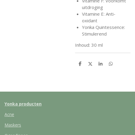
Vitamine F: Voorkomt
uitdroging
Vitamine E: Anti-
oxidant
Yonka Quintessence:
Stimulerend
Inhoud: 30 ml
D
D
S
D
e
e
h
e
l
e
a
l
e
l
r
e
n
e
n
Yonka producten
Acne
Maskers