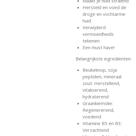
Maakt je huid stralend
Hersteld en voed de
droge en vochtarme
huid
Verwijderd
vermoeidheids
tekenen
Een must have!
Belangrijkste ingrediënten:
Beukeknop, soja
peptiden, mineraal
zout: Herstellend,
vitaliserend,
hydraterend
Graankiemolie:
Regenererend,
voedend
Vitamine B5 en B3:
Verzachtend