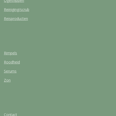
Ogen/lippen
Reiniging/scrub
Reisproducten
Rimpels
Roodheid
Serums
Zon
Contact