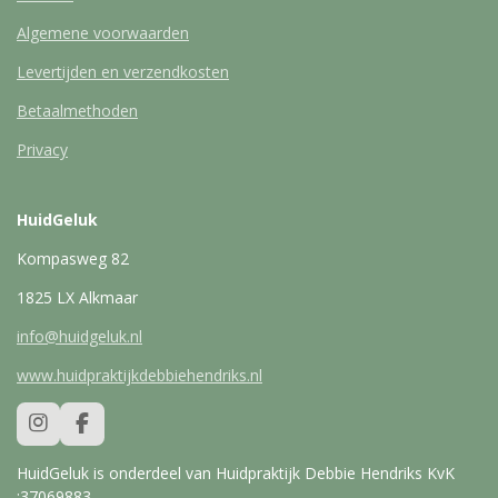
Algemene voorwaarden
Levertijden en verzendkosten
Betaalmethoden
Privacy
HuidGeluk
Kompasweg 82
1825 LX Alkmaar
info@huidgeluk.nl
www.huidpraktijkdebbiehendriks.nl
I
F
n
a
s
c
HuidGeluk is onderdeel van Huidpraktijk Debbie Hendriks KvK
t
e
:37069883