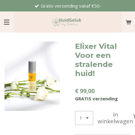
Gratis verzending vanaf €50-
Ga
direct
naar
de
hoofdinhoud
Elixer Vital
Voor een
stralende
huid!
€ 99,00
GRATIS verzending
In
winkelwagen