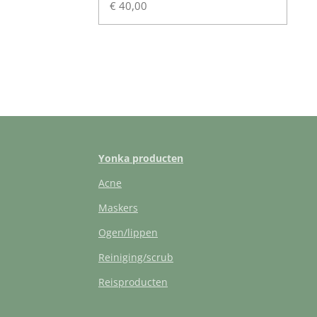
€ 40,00
Yonka producten
Acne
Maskers
Ogen/lippen
Reiniging/scrub
Reisproducten