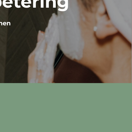
betering
rmen