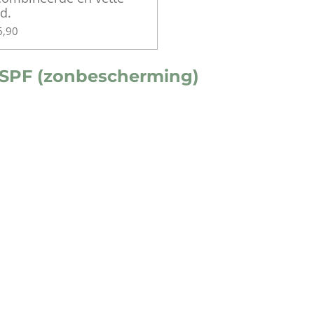
d.
6,90
 SPF (zonbescherming)