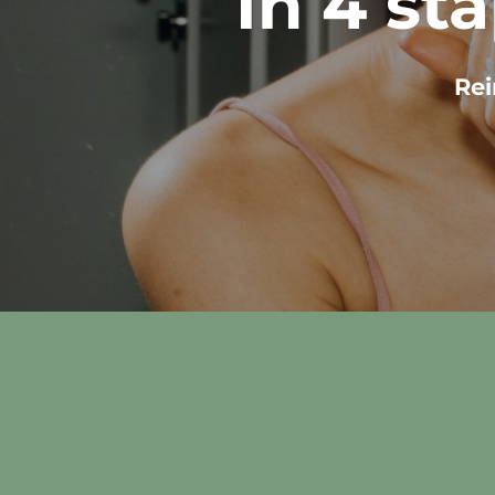
In 4 st
Rei