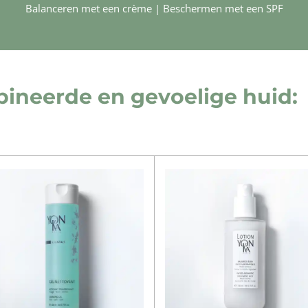
Balanceren met een crème | Beschermen met een SPF
ineerde en gevoelige huid: