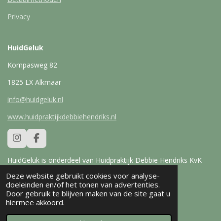
Privacy
HuidGeluk
Kompasweg 82
1825 LX Alkmaar
info@huidgeluk.nl
www.huidpraktijkdebbiehendriks.nl
I
F
n
a
s
c
HuidGeluk is onderdeel van Huidpraktijk Debbie Hendriks KvK
t
e
:37069883
Deze website gebruikt cookies voor analyse-
a
b
© 2026 HuidGeluk
doeleinden en/of het tonen van advertenties.
g
o
Door gebruik te blijven maken van de site gaat u
r
o
hiermee akkoord.
a
k
m