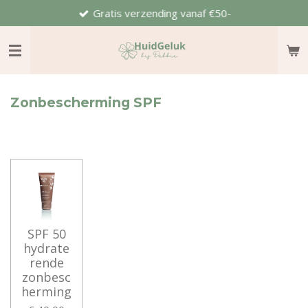
Gratis verzending vanaf €50-
Ga
direct
naar
de
hoofdinhoud
Zonbescherming SPF
SPF 50
hydrate
rende
zonbesc
herming