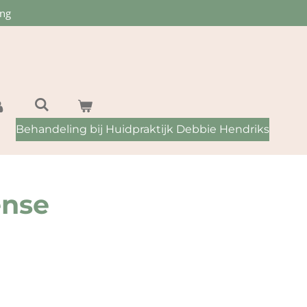
ing
Behandeling bij Huidpraktijk Debbie Hendriks
ense