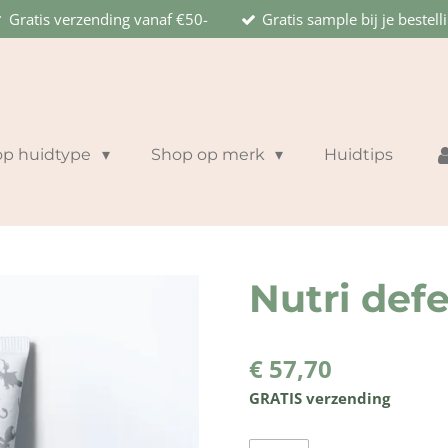
Gratis verzending vanaf €50-
Gratis sample bij je bestell
op huidtype
Shop op merk
Huidtips
Nutri def
€ 57,70
GRATIS verzending