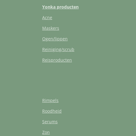
Yonka producten
Acne
Maskers
Ogen/lippen
Reiniging/scrub
Reisproducten
Rimpels
Roodheid
Serums
Zon