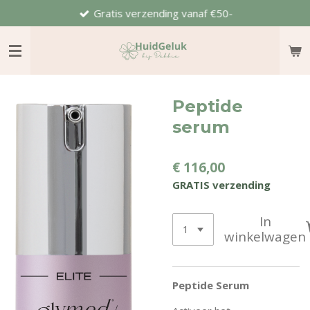
Gratis verzending vanaf €50-
Ga
direct
naar
de
hoofdinhoud
Peptide
serum
€ 116,00
GRATIS verzending
In
winkelwagen
Peptide Serum