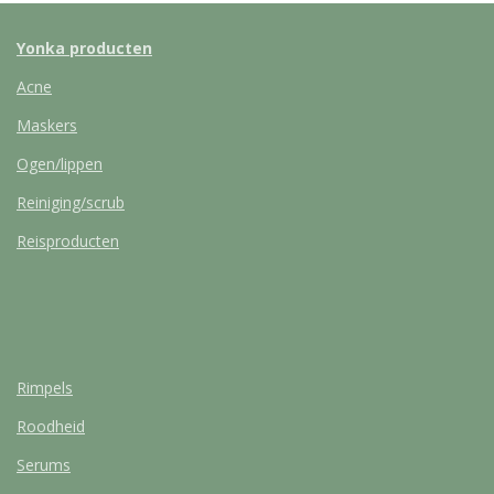
Yonka producten
Acne
Maskers
Ogen/lippen
Reiniging/scrub
Reisproducten
Rimpels
Roodheid
Serums