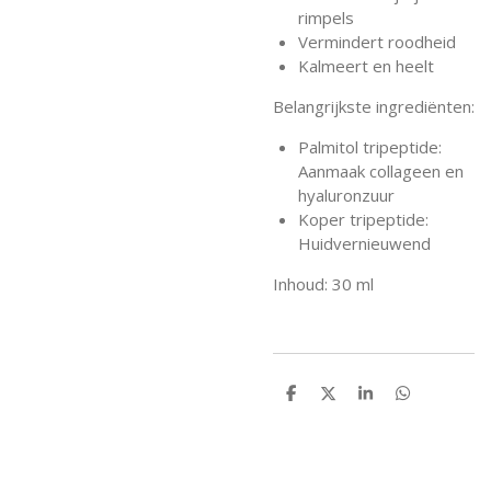
rimpels
Vermindert roodheid
Kalmeert en heelt
Belangrijkste ingrediënten:
Palmitol tripeptide:
Aanmaak collageen en
hyaluronzuur
Koper tripeptide:
Huidvernieuwend
Inhoud: 30 ml
D
D
S
D
e
e
h
e
l
e
a
l
e
l
r
e
n
e
n