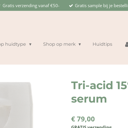
Gratis verzending vanaf €50-
Gratis sample bij je bestell
op huidtype
Shop op merk
Huidtips
Tri-acid 1
serum
€ 79,00
GRATIS verzending