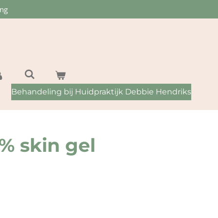
ing
Behandeling bij Huidpraktijk Debbie Hendriks
5% skin gel