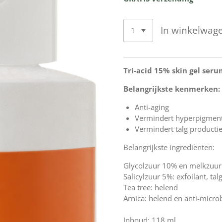
In winkelwag
Tri-acid 15% skin gel ser
Belangrijkste kenmerken:
Anti-aging
Vermindert hyperpigment
Vermindert talg producti
Belangrijkste ingrediënten:
Glycolzuur 10% en melkzuur
Salicylzuur 5%: exfoilant, ta
Tea tree: helend
Arnica: helend en anti-micro
Inhoud: 118 ml.