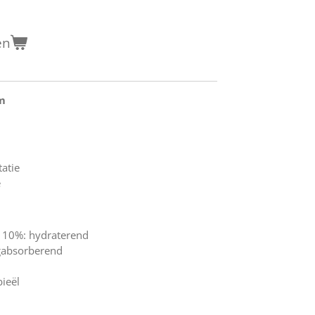
en
um
atie
e
 10%: hydraterend
lgabsorberend
bieël