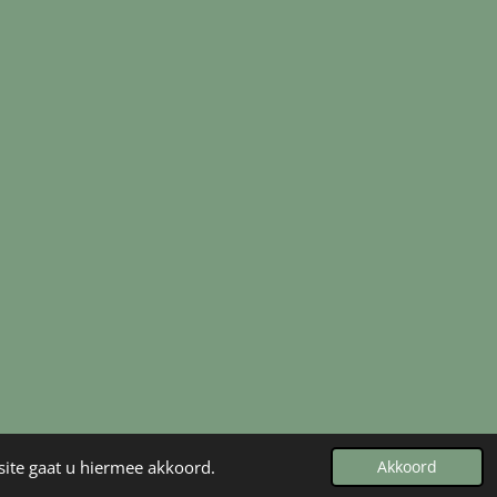
site gaat u hiermee akkoord.
Akkoord