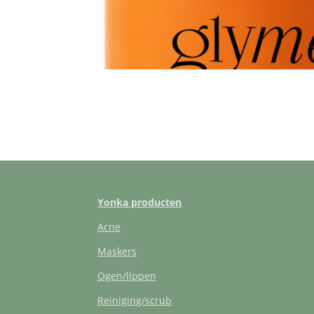
Yonka producten
Acne
Maskers
Ogen/lippen
Reiniging/scrub