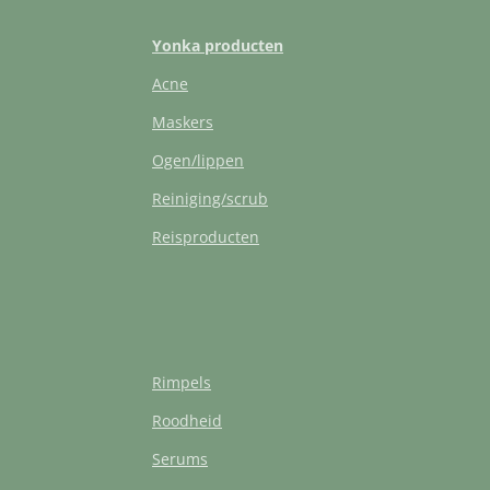
Yonka producten
Acne
Maskers
Ogen/lippen
Reiniging/scrub
Reisproducten
Rimpels
Roodheid
Serums