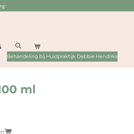
ing
Behandeling bij Huidpraktijk Debbie Hendriks
100 ml
en