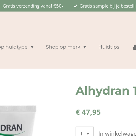
Gratis verzending vanaf €50-
Gratis sample bij je bestell
op huidtype
Shop op merk
Huidtips
Alhydran 
€ 47,95
In winkelwag